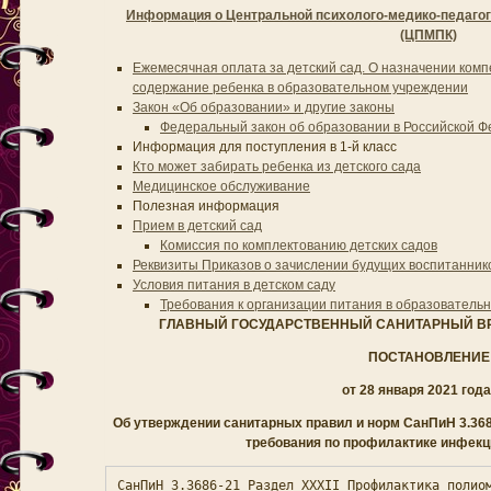
Информация о Центральной психолого-медико-педагог
(ЦПМПК)
Ежемесячная оплата за детский сад. О назначении ком
содержание ребенка в образовательном учреждении
Закон «Об образовании» и другие законы
Федеральный закон об образовании в Российской 
Информация для поступления в 1-й класс
Кто может забирать ребенка из детского сада
Медицинское обслуживание
Полезная информация
Прием в детский сад
Комиссия по комплектованию детских садов
Реквизиты Приказов о зачислении будущих воспитанник
Условия питания в детском саду
Требования к организации питания в образователь
ГЛАВНЫЙ ГОСУДАРСТВЕННЫЙ САНИТАРНЫЙ В
ПОСТАНОВЛЕНИЕ
от 28 января 2021 года
Об утверждении
санитарных правил и норм СанПиН 3.36
требования по профилактике инфек
СанПиН 3.3686-21 Раздел ХХХII Профилактика полиом