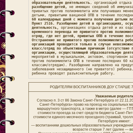
образовательную деятельность
, организаций отдыха
разобщение детей,
 не имеющих сведений об иммуниза
привитых против полиомиелита или получивших менее
детьми, привитыми вакциной ОПВ в течение последн
60 календарных дней с момента получения детьми п
Пункт 2516. Разобщение детей в организациях, осущ
деятельность, 
организациях отдыха детей и их озд
временного перевода не привитого против полиомие
отряд, где нет детей, привитых ОПВ в течение пос
Отстранение не привитого против полиомиелита ребе
организаций проводится только в случае невозможн
класс/отряд по объективным причинам (отсутствие п
организации, осуществляющей образовательную деят
мероприятий в музыкальном, актовом, спортивном за
против полиомиелита ОПВ в течение последних 60 к
классам/отрядам). Разобщение направлено на предуп
заболевания незащищенного (не привитого) ребенка.
ребенка проводят разъяснительную работу.
РОДИТЕЛЯМ ВОСПИТАННИКОВ ДОУ СТАРШЕ 7
Уважаемые родители
Согласно п. 3 ст 86 Закона Санкт-Петербурга от 22.11.
Санкт-Петербурга» право на проезд на социальных м
маршрутного транспорта, а также в метро (далее — ГПТ
стоимости проезда за счет средств бюджета Санкт-Пет
стоимости единого месячного проездного (трамвай, тролле
Петербурге имеют
— воспитанники дошкольных образовательных учреждений,
возрасте старше 7 лет (далее — 