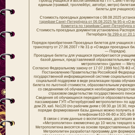
Проезд учащихся и воспитанников на ГПТ Санкт-Пете
единым (трамвай, троллейбус, автобус, метро) билета
билеты для учащихс
Стоимость проездных документов с 08.08.2025 устан
тарифам Санкт-Петербурга от 06.08.2025 № 95-р «О 
Комитета по тарифам Санкт-Петербурга о
Стоимость проездных документов установлена Распоря
Петербурга
№ 299-р от 20.
Порядок приобретения Проездных билетов для учащихся 
транспорту от 27.06.2007 г № 31-р «О видах проездных б
— Порядок).
Проездные билеты для учащихся приобретаются учащимис
базой данных, представляемой образовательными уч
метрополитен» (далее — Мет
Согласно Федеральному закону от 17.07.1999 No178-ФЗ «
Постановлению Правительства Российской Федераци
государственной информационной системе социального 
социальной поддержки в виде реализации права обуча
билета по льготной стоимости, образовательным учрежд
со сведениями об обучающимся необходимо предостав
страховом свидетельстве государственного пенс
Сведения об обучающихся передаются образовательным
пассажирами ГУП «Петербургский метрополитен» по адрес
дом 29, каб. No120 (по рабочим дням с 08:30 до 16:30, пер
порядке формирования базы данных можно получить в 
телефонам 610-06-80 и 301-98-99
В связи с этим данные о воспитанниках, достигших 
«Метрополитен» ежемесячно до 10 числа текущего 
Метрополитена вносятся на основе предоставленных баз 
Метрополитен разработал программу для формирова