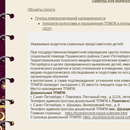
Памятка для родител
Объекты спорта
Группы компенсирующей направленности
Алгоритм подготовки и прохождения ТПМПК в груп
(ДОУ)
Уважаемые родители (законные представители) детей!
При государственном бюджетном учреждении Центр психол
социальной помощи Пушкинского района Санкт-Петербург
Территориальная психолого-медико-педагогическая комисс
Петербурга в целях своевременного выявления детей, име
психического развития и (или) отклонения в поведении, пр
медико-педагогического обследования и подготовки по его
организации обучения
и воспитания, а также подтверждения, уточнения или изм
ТПМПК проводит заседания с 25 августа текущего года по 
Место нахождения ТПМПК:
Дошкольная ТПМПК
:
г. Санкт-Петербург, г. Павловск, Песчаный пер., д 11/16, лит
Телефон администратора дошкольной ТПМПК
г. Павловск:
г. Санкт-Петербург, п. Шушары, Вилеровский пер., д. 6
Телефон администратора дошкольной ТПМПК
пос. Шушар
Главная страница:
https://pushkincentr.narod.ru/tpmpk.html
Страница дошкольной ТПМПК:
https: //pushkincentr.narod.r