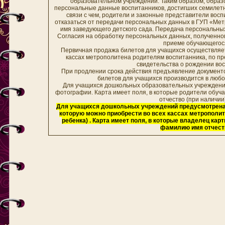
образовательном учреждении. Таким образом, обра
персональные данные воспитанников, достигших семилетн
связи с чем, родители и законные представители вос
отказаться от передачи персональных данных в ГУП «Мет
имя заведующего детского сада. Передача персональны
Согласия на обработку персональных данных, полученн
приеме обучающегос
Первичная продажа билетов для учащихся осуществляет
кассах метрополитена родителям воспитанника, по п
свидетельства о рождении вос
При продлении срока действия предъявление документ
билетов для учащихся производится в любо
Для учащихся дошкольных образовательных учреждений
фотографии. Карта имеет поля, в которые родители обуч
отчество (при наличи
Для учащихся дошкольных учреждений предусмотрена 
которую можно приобрести во всех кассах метрополит
ребенка) . Карта имеет поля, в которые владелец ка
фамилию имя отчест