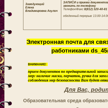
ЗАПИСИ и приема документо
Заведующий
звонить по телефону
Елена
Телефон\Факс
8(812) 320-40-81
Владимировна Акулич
обеденный перерыв: 13.00-14.0
Электронная почта для свя
работниками ds_45
ВНИМАНИЕ!
прием документов по предварительной записи
мер: наличие маски, перчаток, ручка для запо
соблюдения мер безопасности Вам будет отка
Для Вас, роди
Образовательная среда образоват