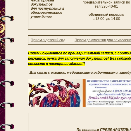
Часы приема
предварительной записи по
документов
тел.320-40-81
для поступления в
образовательное
обеденный перерыв
учреждение
с 13.00. до 14.00
Прием в детский сад
Прием документов для зачислен
Прием документов по предварительной записи,
с соблюд
перчаток, ручка для заполнения документов! Без соблю
отказано в посещении здания!!!
Для связи с охраной, медицинскими работниками, зав
По вопросам ПРЕДВАРИТЕЛЬ