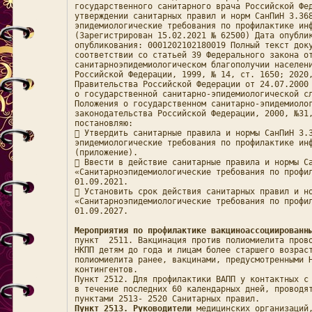
государственного санитарного врача Российской Фед
утверждении санитарных правил и норм СанПиН 3.36
эпидемиологические требования по профилактике инф
(Зарегистрирован 15.02.2021 № 62500) Дата опублик
опубликования: 0001202102180019 Полный текст доку
соответствии со статьей 39 Федерального закона от
санитарноэпидемиологическом благополучии населени
Российской Федерации, 1999, № 14, ст. 1650; 2020,
Правительства Российской Федерации от 24.07.2000 
о государственной санитарно-эпидемиологической сл
Положения о государственном санитарно-эпидемиолог
законодательства Российской Федерации, 2000, №31,
постановляю: 

 Утвердить санитарные правила и нормы СанПиН 3.
эпидемиологические требования по профилактике инф
(приложение). 

 Ввести в действие санитарные правила и нормы Са
«Санитарноэпидемиологические требования по профил
01.09.2021. 

 Установить срок действия санитарных правил и но
«Санитарноэпидемиологические требования по профил
01.09.2027. 

Мероприятия по профилактике вакциноассоциированн
пункт  2511. Вакцинация против полиомиелита прово
НКПП детям до года и лицам более старшего возраст
полиомиелита ранее, вакцинами, предусмотренными Н
контингентов. 

Пункт 2512. Для профилактики ВАПП у контактных с 
в течение последних 60 календарных дней, проводят
Пункт 2513.
Руководители
 медицинских организаций